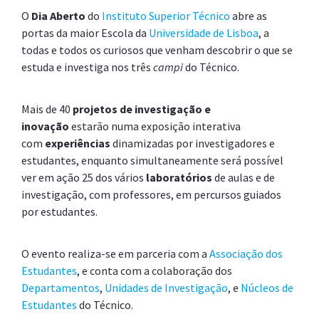
O
mais sobre oportunidades internacionais,
Dia Aberto
do
Instituto Superior Técnico
abre as
portas da maior Escola da
desenvolvimento de carreira, apoios e recursos
Universidade de Lisboa
, a
todas e todos os curiosos que venham descobrir o que se
académicos.
estuda e investiga nos três
campi
do Técnico.
Local: Átrio Pav. Central
Mais de 40
projetos de investigação e
Conversas com Cientistas
inovação
estarão numa exposição interativa
Debater temas do nosso dia-a-dia com investigadores e
com
experiências
dinamizadas por investigadores e
professores.
estudantes, enquanto simultaneamente será possível
ver em ação 25 dos vários
laboratórios
de aulas e de
investigação, com professores, em percursos guiados
por estudantes.
Fechar programa completo
O evento realiza-se em parceria com a
Associação dos
Estudantes
, e conta com a colaboração dos
Departamentos
,
Unidades de Investigação
, e
Núcleos de
Estudantes
do Técnico.